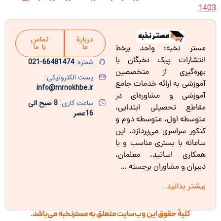
1403
دربارۀ
تماس
ما
با ما
مستر نخبه؛ واحد برخط
انتشارات پیک نخبگان با
شماره:
66481474-021
بهره‌گیری از متخصصین
پست الکترونیکی:
آموزشی به ارائه خدمات جامع
info@mrnokhbe.ir
آموزشی و مشاوره‌ای در
ساعت کاری:
8 صبح الی
مقاطع تحصیلی ابتدایی،
16عصر
متوسطه اول، متوسطه دوم و
کنکور سراسری می‌پردازد. این
سامانه با بستری مناسب و با
همکاری اساتید، معلمان،
دبیران و مشاوران برجسته …
بیشتر بدانید…
کلیۀ حقوق این وب‌سایت متعلق به مسترنخبه می‌باشد.