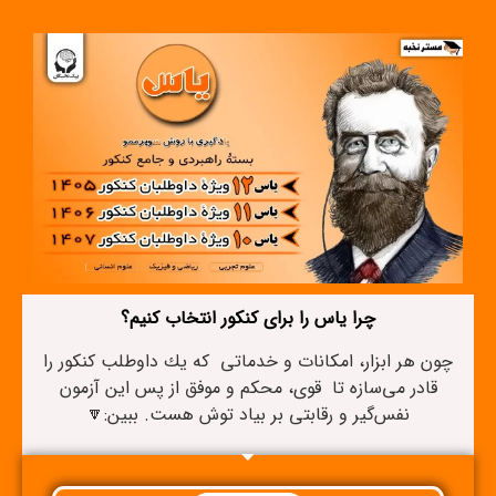
چرا ياس را برای كنكور انتخاب كنيم؟
چون هر ابزار، امكانات و خدماتی كه يك داوطلب كنكور را
قادر می‌سازه تا قوی، محكم و موفق از پس اين آزمون
نفس‌گير و رقابتی بر بياد توش هست. ببين:🔽