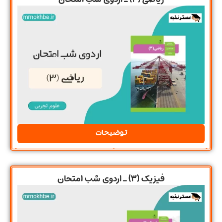
توضیحات
فیزیک (3) ـ اردوی شب امتحان