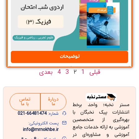
توضیحات
قبلی
1
3
4
بعدی
2
دربارۀ
تماس
ما
با ما
مستر نخبه؛ واحد برخط
انتشارات پیک نخبگان با
شماره:
66481474-021
بهره‌گیری از متخصصین
پست الکترونیکی:
آموزشی به ارائه خدمات جامع
info@mrnokhbe.ir
آموزشی و مشاوره‌ای در