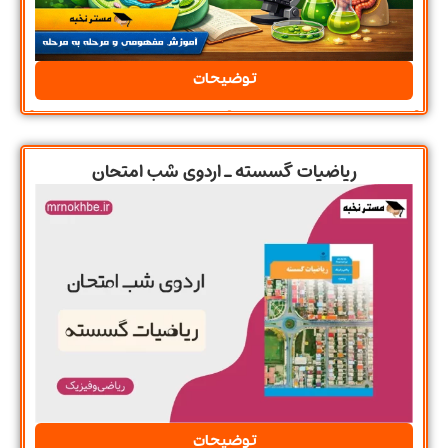
توضیحات
ریاضیات گسسته ـ اردوی شب امتحان
توضیحات