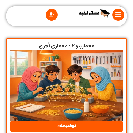
معمارینو 2 ؛ معماری آجری
درباره
ما
قوانین
و
مقررات
توضیحات