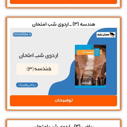
هندسه (3) ـ اردوی شب امتحان
توضیحات
ریاضی (3) ـ اردوی شب امتحان