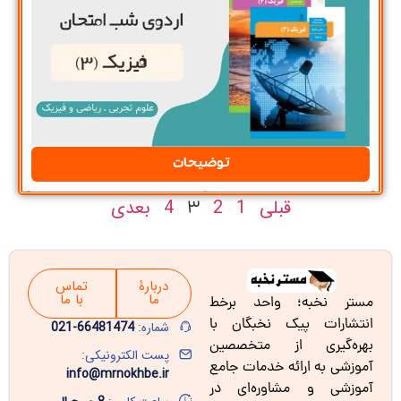
توضیحات
قبلی
1
2
4
بعدی
3
دربارۀ
تماس
ما
با ما
مستر نخبه؛ واحد برخط
انتشارات پیک نخبگان با
شماره:
66481474-021
بهره‌گیری از متخصصین
پست الکترونیکی:
آموزشی به ارائه خدمات جامع
info@mrnokhbe.ir
آموزشی و مشاوره‌ای در