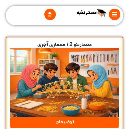
معمارینو 2 ؛ معماری آجری
درباره
ما
قوانین
و
مقررات
توضیحات