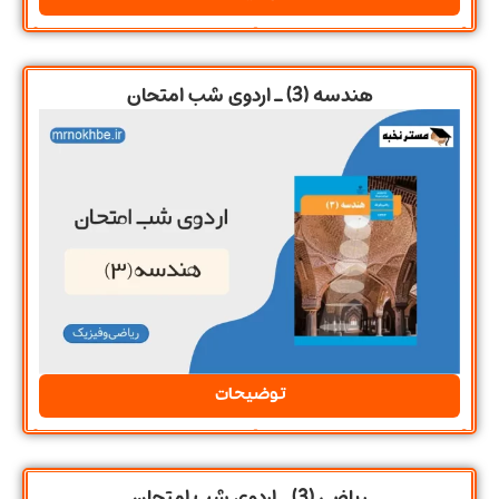
هندسه (3) ـ اردوی شب امتحان
توضیحات
ریاضی (3) ـ اردوی شب امتحان