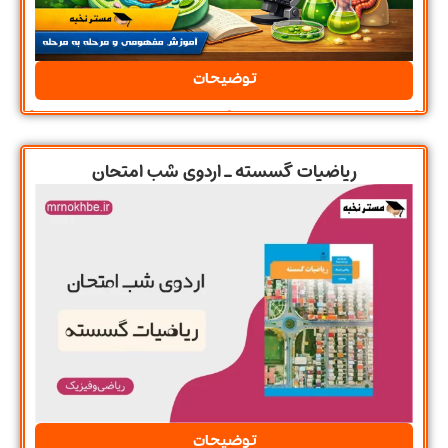
توضیحات
ریاضیات گسسته ـ اردوی شب امتحان
توضیحات