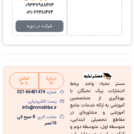
09337988474
021-66481474
شرکت در دوره
دربارۀ
تماس
ما
با ما
مستر نخبه؛ واحد برخط
انتشارات پیک نخبگان با
شماره:
66481474-021
بهره‌گیری از متخصصین
پست الکترونیکی:
آموزشی به ارائه خدمات جامع
info@mrnokhbe.ir
آموزشی و مشاوره‌ای در
ساعت کاری:
8 صبح الی
مقاطع تحصیلی ابتدایی،
16عصر
متوسطه اول، متوسطه دوم و