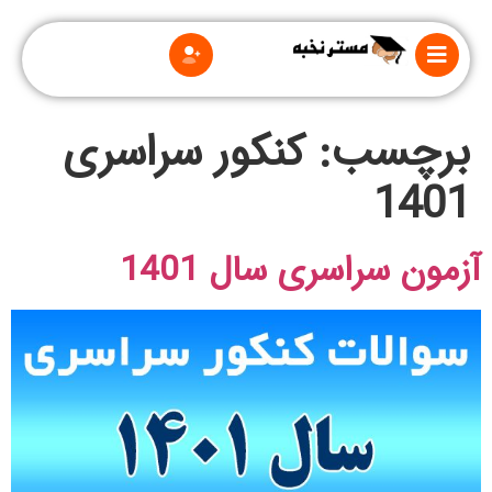
برچسب:
کنکور سراسری
1401
درباره
آزمون سراسری سال 1401
ما
قوانین
و
مقررات