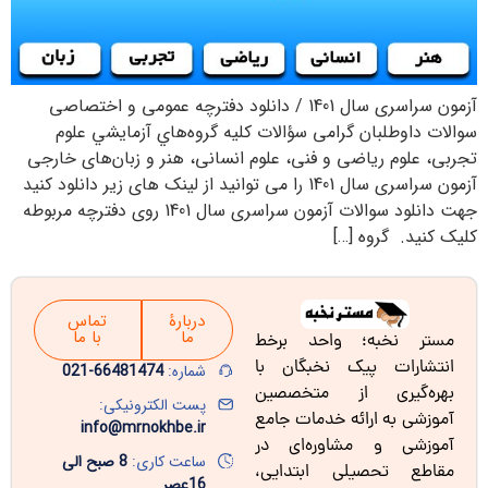
آزمون سراسری سال 1401 / دانلود دفترچه عمومی و اختصاصی
سوالات داوطلبان گرامی سؤالات کلیه گروه‌هاي آزمايشي علوم
تجربی، علوم ریاضی و فنی، علوم انسانی، هنر و زبان‌های خارجی
آزمون سراسری سال 1401 را می توانید از لینک های زیر دانلود کنید
جهت دانلود سوالات آزمون سراسری سال 1401 روی دفترچه مربوطه
کلیک کنید. گروه […]
دربارۀ
تماس
ما
با ما
مستر نخبه؛ واحد برخط
انتشارات پیک نخبگان با
شماره:
66481474-021
بهره‌گیری از متخصصین
پست الکترونیکی:
آموزشی به ارائه خدمات جامع
info@mrnokhbe.ir
آموزشی و مشاوره‌ای در
ساعت کاری:
8 صبح الی
مقاطع تحصیلی ابتدایی،
16عصر