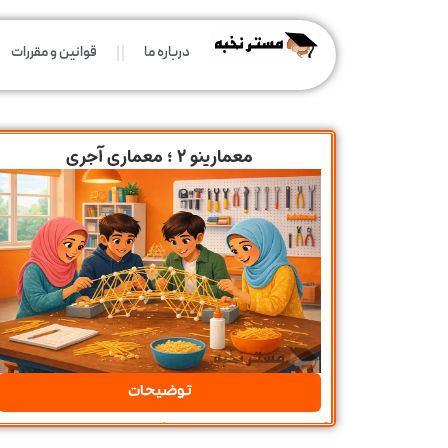
درباره ما
قوانین و مقررات
معمارینو 2 ؛ معماری آجری
توضیحات