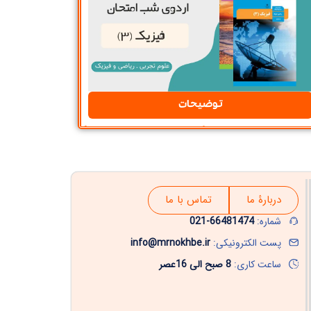
توضیحات
دربارۀ ما
تماس با ما
شماره:
66481474-021
پست الکترونیکی:
info@mrnokhbe.ir
ساعت کاری:
8 صبح الی 16عصر