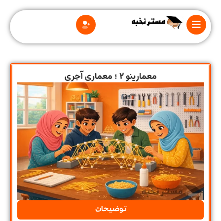
معمارینو 2 ؛ معماری آجری
درباره
ما
قوانین
و
مقررات
توضیحات