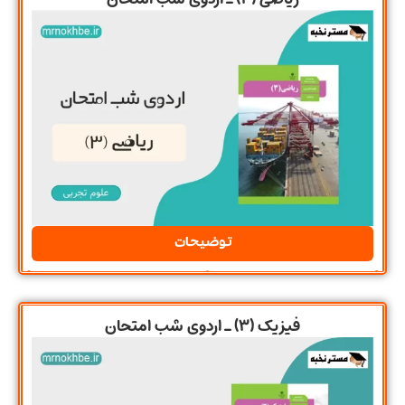
توضیحات
فیزیک (3) ـ اردوی شب امتحان