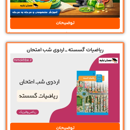
توضیحات
ریاضیات گسسته ـ اردوی شب امتحان
توضیحات