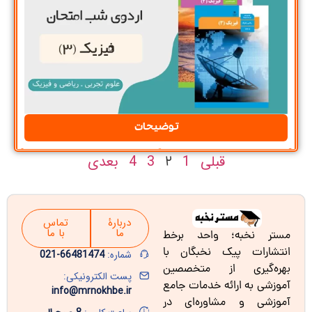
توضیحات
قبلی
1
3
4
بعدی
2
دربارۀ
تماس
ما
با ما
مستر نخبه؛ واحد برخط
انتشارات پیک نخبگان با
شماره:
66481474-021
بهره‌گیری از متخصصین
پست الکترونیکی:
آموزشی به ارائه خدمات جامع
info@mrnokhbe.ir
آموزشی و مشاوره‌ای در