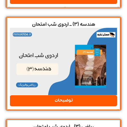
هندسه (3) ـ اردوی شب امتحان
توضیحات
ریاضی (3) ـ اردوی شب امتحان