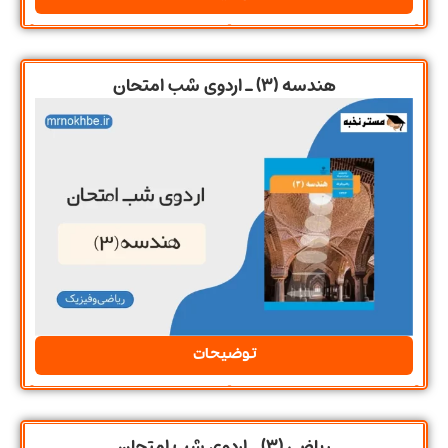
هندسه (3) ـ اردوی شب امتحان
توضیحات
ریاضی (3) ـ اردوی شب امتحان