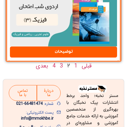
توضیحات
قبلی
1
3
4
بعدی
2
دربارۀ
تماس
ما
با ما
مستر نخبه؛ واحد برخط
انتشارات پیک نخبگان با
شماره:
66481474-021
بهره‌گیری از متخصصین
پست الکترونیکی:
آموزشی به ارائه خدمات جامع
info@mrnokhbe.ir
آموزشی و مشاوره‌ای در