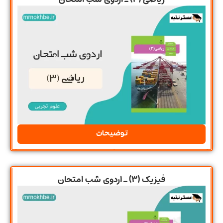
توضیحات
فیزیک (3) ـ اردوی شب امتحان