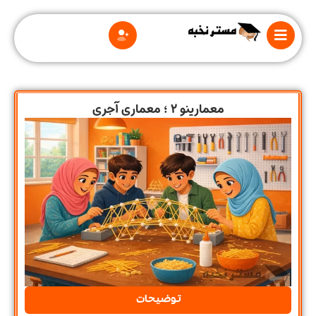
معمارینو 2 ؛ معماری آجری
درباره
ما
قوانین
و
مقررات
توضیحات