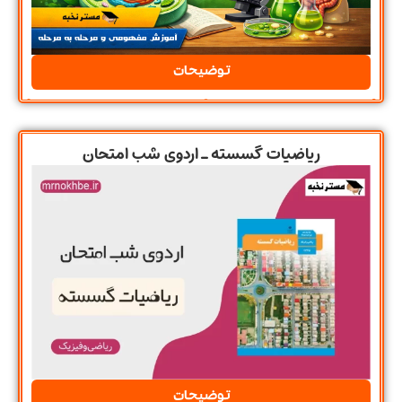
توضیحات
ریاضیات گسسته ـ اردوی شب امتحان
توضیحات