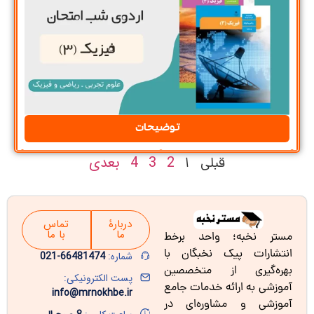
توضیحات
2
3
4
بعدی
قبلی
1
دربارۀ
تماس
ما
با ما
مستر نخبه؛ واحد برخط
انتشارات پیک نخبگان با
شماره:
66481474-021
بهره‌گیری از متخصصین
پست الکترونیکی:
آموزشی به ارائه خدمات جامع
info@mrnokhbe.ir
آموزشی و مشاوره‌ای در