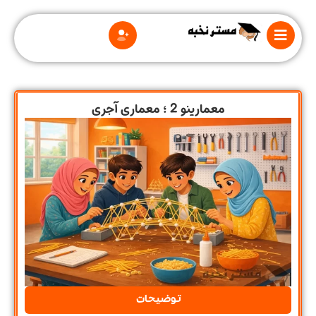
معمارینو 2 ؛ معماری آجری
درباره
ما
قوانین
و
مقررات
توضیحات