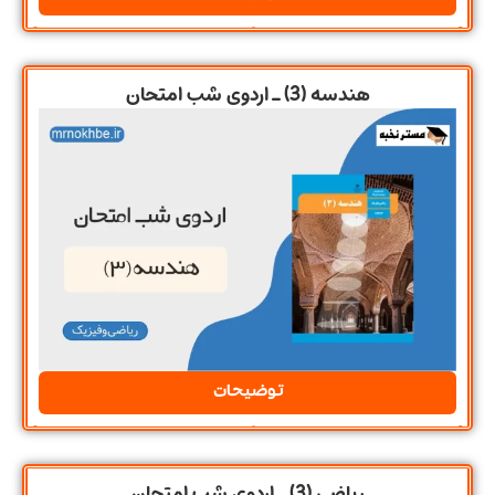
هندسه (3) ـ اردوی شب امتحان
توضیحات
ریاضی (3) ـ اردوی شب امتحان