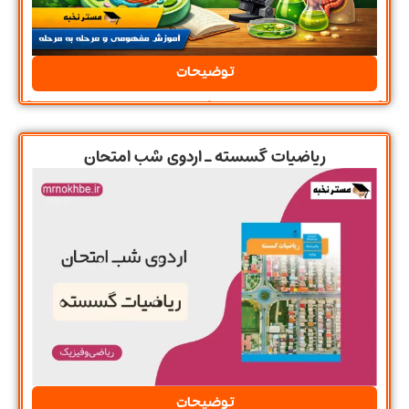
توضیحات
ریاضیات گسسته ـ اردوی شب امتحان
توضیحات