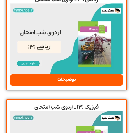
توضیحات
فیزیک (3) ـ اردوی شب امتحان