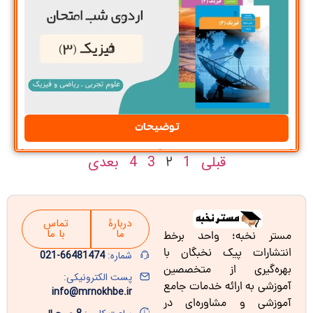
توضیحات
قبلی
1
3
4
بعدی
2
دربارۀ
تماس
ما
با ما
مستر نخبه؛ واحد برخط
انتشارات پیک نخبگان با
شماره:
66481474-021
بهره‌گیری از متخصصین
پست الکترونیکی:
آموزشی به ارائه خدمات جامع
info@mrnokhbe.ir
آموزشی و مشاوره‌ای در