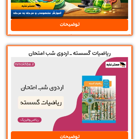
توضیحات
ریاضیات گسسته ـ اردوی شب امتحان
توضیحات