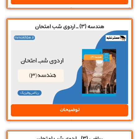
هندسه (3) ـ اردوی شب امتحان
توضیحات
ریاضی (3) ـ اردوی شب امتحان