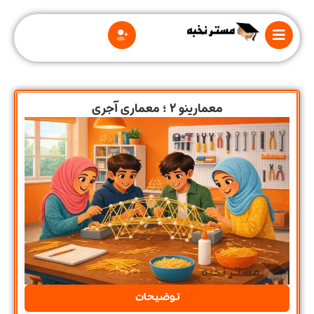
معمارینو 2 ؛ معماری آجری
درباره
ما
قوانین
و
مقررات
توضیحات