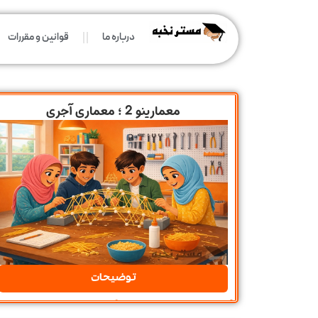
درباره ما
قوانین و مقررات
معمارینو 2 ؛ معماری آجری
توضیحات