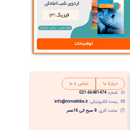
توضیحات
دربارۀ ما
تماس با ما
شماره:
66481474-021
پست الکترونیکی:
info@mrnokhbe.ir
ساعت کاری:
8 صبح الی 16عصر