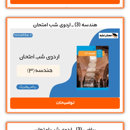
هندسه (3) ـ اردوی شب امتحان
توضیحات
ریاضی (3) ـ اردوی شب امتحان