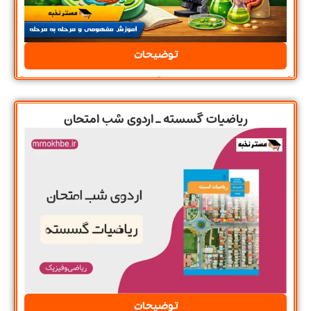
توضیحات
ریاضیات گسسته ـ اردوی شب امتحان
توضیحات