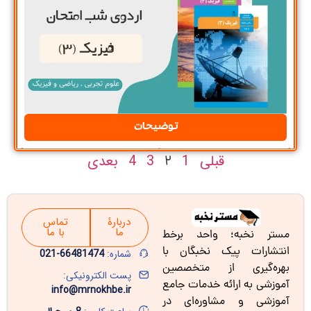
توضیحات
قبلی
1
3
4
بعدی
2
دربارۀ
تماس
ما
با ما
مستر نخبه؛ واحد برخط
انتشارات پیک نخبگان با
شماره:
66481474-021
بهره‌گیری از متخصصین
پست الکترونیکی:
آموزشی به ارائه خدمات جامع
info@mrnokhbe.ir
آموزشی و مشاوره‌ای در