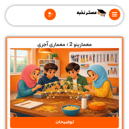
معمارینو 2 ؛ معماری آجری
درباره
ما
قوانین
و
مقررات
توضیحات