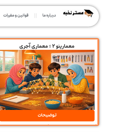
درباره ما
قوانین و مقررات
معمارینو 2 ؛ معماری آجری
توضیحات