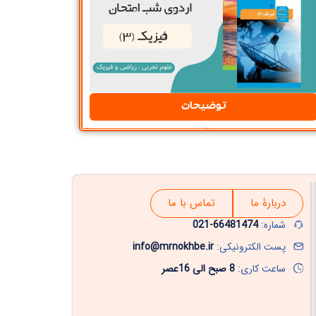
توضیحات
دربارۀ ما
تماس با ما
شماره:
66481474-021
پست الکترونیکی:
info@mrnokhbe.ir
ساعت کاری:
8 صبح الی 16عصر