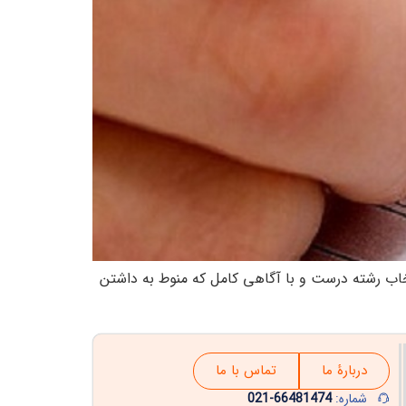
نتخاب رشته شده اند، انتخاب رشته درست و با آگاهی کامل که منوط به داشتن
دربارۀ ما
تماس با ما
شماره:
66481474-021