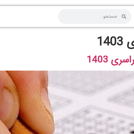
14
ی 1403