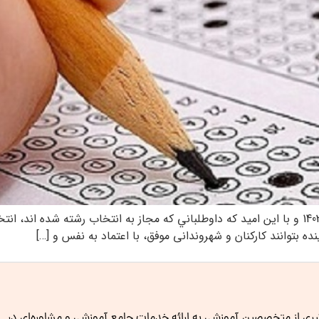
مقدمه: ضمن عرض سلام به داوطلبان آزمون سراسري 1403 و با اين اميد كه داوطلباني كه مجاز به ا
ده بتوانند کارکنان و شهروندانی موفق، با اعتماد به نفس و […]
گیری از متخصصین آموزشی به ارائه خدمات جامع آموزشی و مشاوره‌ای در