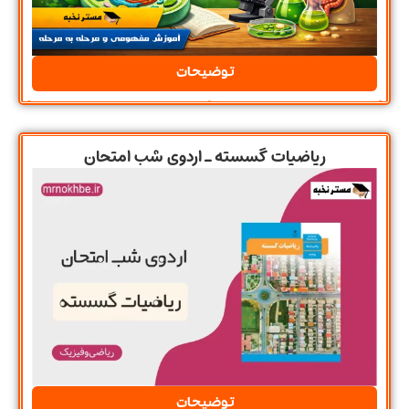
توضیحات
ریاضیات گسسته ـ اردوی شب امتحان
توضیحات