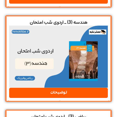
هندسه (3) ـ اردوی شب امتحان
توضیحات
ریاضی (3) ـ اردوی شب امتحان