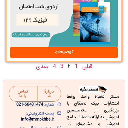
توضیحات
قبلی
1
3
4
بعدی
2
دربارۀ
تماس
ما
با ما
مستر نخبه؛ واحد برخط
انتشارات پیک نخبگان با
شماره:
66481474-021
بهره‌گیری از متخصصین
پست الکترونیکی:
آموزشی به ارائه خدمات جامع
info@mrnokhbe.ir
آموزشی و مشاوره‌ای در