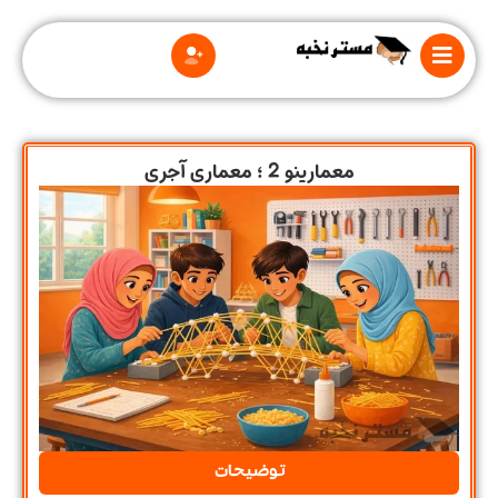
معمارینو 2 ؛ معماری آجری
درباره
ما
قوانین
و
مقررات
توضیحات