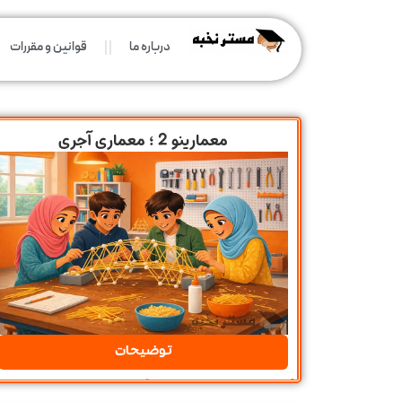
درباره ما
قوانین و مقررات
معمارینو 2 ؛ معماری آجری
توضیحات