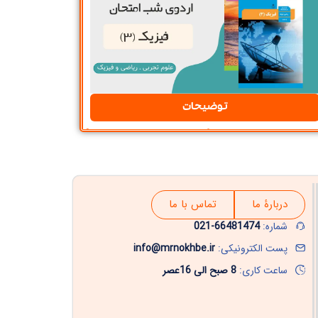
توضیحات
دربارۀ ما
تماس با ما
شماره:
66481474-021
پست الکترونیکی:
info@mrnokhbe.ir
ساعت کاری:
8 صبح الی 16عصر